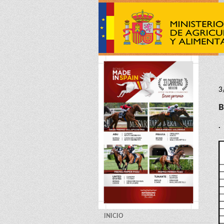
3
B
.
INICIO